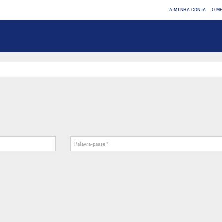
A MINHA CONTA
O M
Palavra-
passe
*