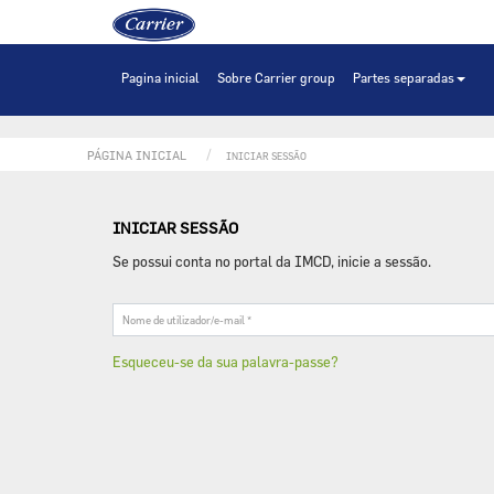
Home
Pagina inicial
Sobre Carrier group
Partes separadas
PÁGINA INICIAL
INICIAR SESSÃO
INICIAR SESSÃO
Se possui conta no portal da IMCD, inicie a sessão.
Nome
de
utilizador/e-
Esqueceu-se da sua palavra-passe?
mail
*