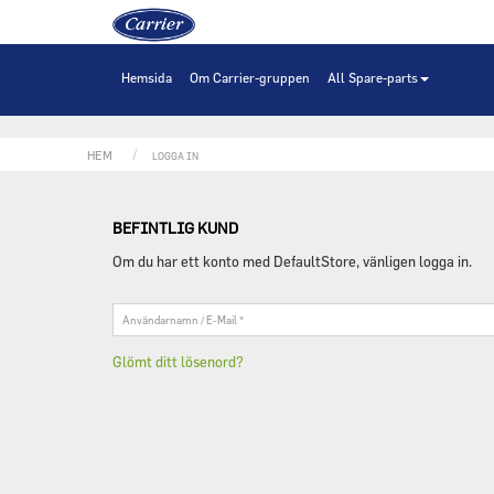
Hem
Hemsida
Om Carrier-gruppen
All Spare-parts
HEM
LOGGA IN
BEFINTLIG KUND
Om du har ett konto med DefaultStore, vänligen logga in.
Användarnamn
/
E-
Glömt ditt lösenord?
Mail
*