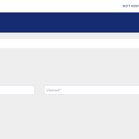
MITT KON
Lösenord
*