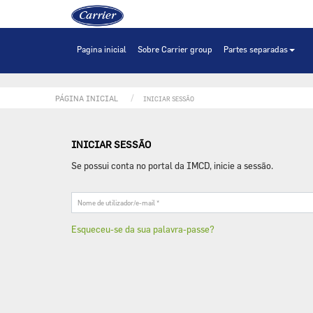
Home
Pagina inicial
Sobre Carrier group
Partes separadas
PÁGINA INICIAL
INICIAR SESSÃO
INICIAR SESSÃO
Se possui conta no portal da IMCD, inicie a sessão.
Nome
de
utilizador/e-
Esqueceu-se da sua palavra-passe?
mail
*