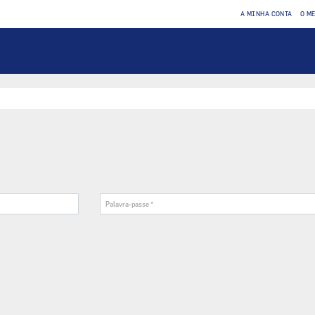
A MINHA CONTA
O M
Palavra-
passe
*