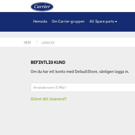
Hem
Hemsida
Om Carrier-gruppen
All Spare-parts
HEM
LOGGA IN
BEFINTLIG KUND
Om du har ett konto med DefaultStore, vänligen logga in.
Användarnamn
/
E-
Glömt ditt lösenord?
Mail
*