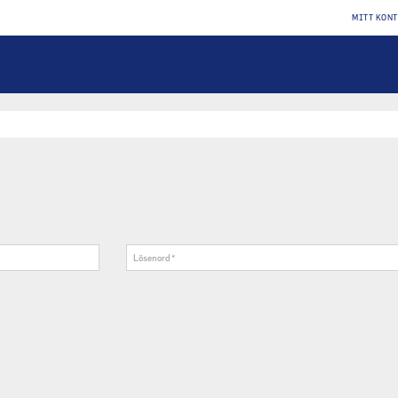
MITT KON
Lösenord
*