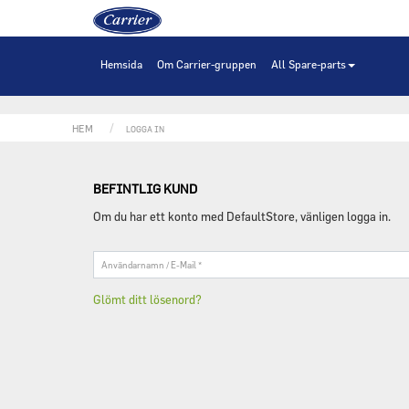
Hem
Hemsida
Om Carrier-gruppen
All Spare-parts
HEM
LOGGA IN
BEFINTLIG KUND
Om du har ett konto med DefaultStore, vänligen logga in.
Användarnamn
/
E-
Glömt ditt lösenord?
Mail
*