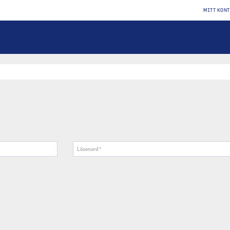
MITT KON
Lösenord
*