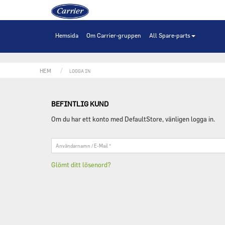
Hem
Hemsida
Om Carrier-gruppen
All Spare-parts
HEM
LOGGA IN
BEFINTLIG KUND
Om du har ett konto med DefaultStore, vänligen logga in.
Användarnamn
/
E-
Glömt ditt lösenord?
Mail
*